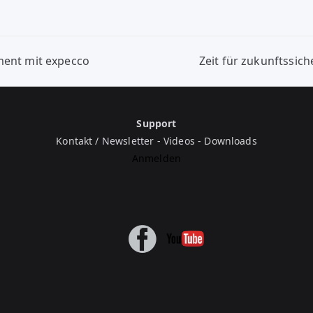
ation
ent mit expecco
Zeit für zukunftssi
Support
Kontakt / Newsletter
-
Videos
-
Downloads
Anmelden