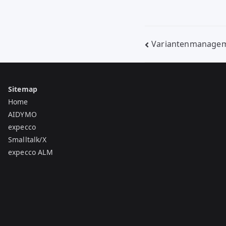
Beitragsnavig
Variantenmanagem
Sitemap
Home
AIDYMO
expecco
Smalltalk/X
expecco ALM