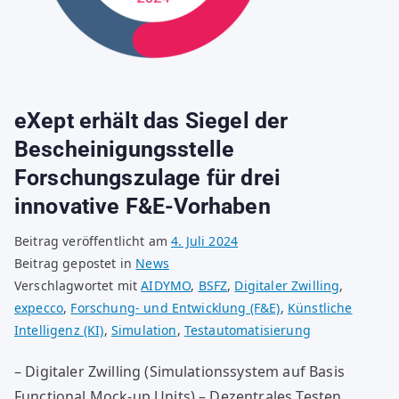
eXept erhält das Siegel der
Bescheinigungsstelle
Forschungszulage für drei
innovative F&E-Vorhaben
Beitrag veröffentlicht am
4. Juli 2024
Beitrag gepostet in
News
Verschlagwortet mit
AIDYMO
,
BSFZ
,
Digitaler Zwilling
,
expecco
,
Forschung- und Entwicklung (F&E)
,
Künstliche
Intelligenz (KI)
,
Simulation
,
Testautomatisierung
– Digitaler Zwilling (Simulationssystem auf Basis
Functional Mock-up Units) – Dezentrales Testen